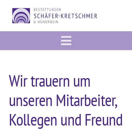
Zum
Inhalt
springen
Toggle
Vorsorge
Navigation
Im Trauerfall
Wir trauern um
Gedenkportal
unseren Mitarbeiter,
Bestattung
Dies & Das
Kollegen und Freund
Über uns