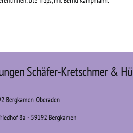
eferentinnen, Ute Trops, mit Bernd Kampmann.
tungen Schäfer-Kretschmer & Hü
192 Bergkamen-Oberaden
friedhof
8a ⋅ 59192 Bergkamen