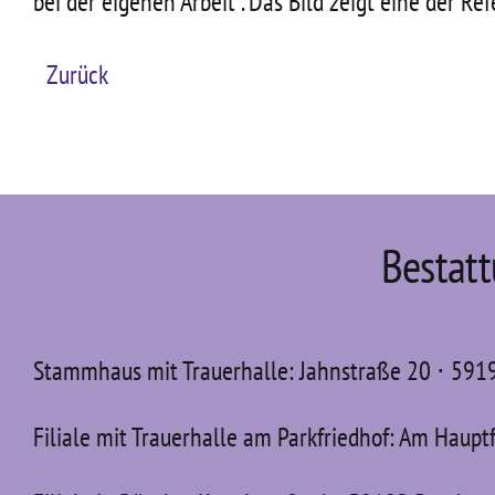
bei der eigenen Arbeit“. Das Bild zeigt eine der R
Zurück
Bestat
Stammhaus mit Trauerhalle: Jahnstraße 20 ⋅ 59
Filiale mit Trauerhalle am Parkfriedhof: Am Haupt