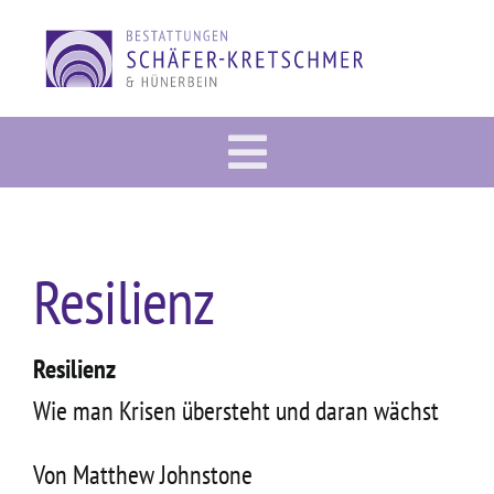
Zum
Inhalt
springen
Toggle
Vorsorge
Navigation
Im Trauerfall
Resilienz
Gedenkportal
Bestattung
Resilienz
Wie man Krisen übersteht und daran wächst
Dies & Das
Über uns
Von Matthew Johnstone