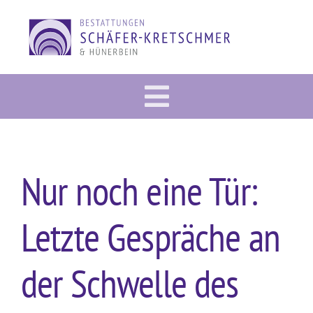
Zum
Inhalt
springen
Toggle
Vorsorge
Navigation
Im Trauerfall
Nur noch eine Tür:
Gedenkportal
Letzte Gespräche an
Bestattung
Dies & Das
der Schwelle des
Über uns