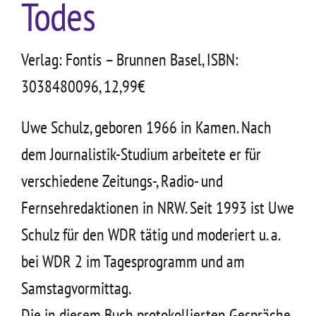
Todes
Kontakt
Verlag: Fontis – Brunnen Basel, ISBN:
3038480096, 12,99€
Uwe Schulz, geboren 1966 in Kamen. Nach
dem Journalistik-Studium arbeitete er für
verschiedene Zeitungs-, Radio- und
Fernsehredaktionen in NRW. Seit 1993 ist Uwe
Schulz für den WDR tätig und moderiert u. a.
bei WDR 2 im Tagesprogramm und am
Samstagvormittag.
Die in diesem Buch protokollierten Gespräche