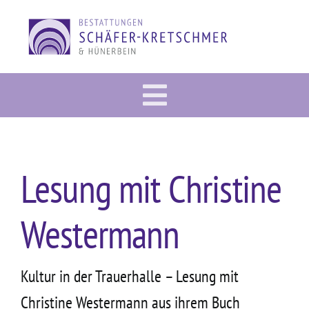
Zum
Inhalt
springen
Toggle
Vorsorge
Navigation
Im Trauerfall
Lesung mit Christine
Gedenkportal
Westermann
Bestattung
Dies & Das
Kultur in der Trauerhalle – Lesung mit
Über uns
Christine Westermann aus ihrem Buch