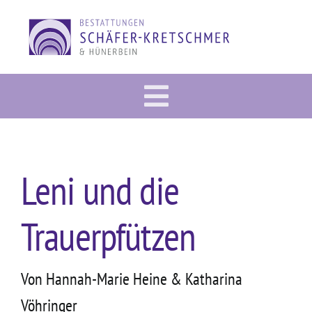
Zum
Inhalt
springen
Toggle
Vorsorge
Navigation
Im Trauerfall
Leni und die
Gedenkportal
Trauerpfützen
Bestattung
Dies & Das
Von Hannah-Marie Heine & Katharina
Über uns
Vöhringer