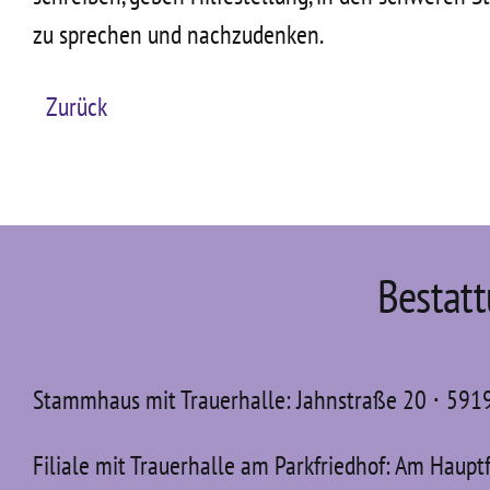
zu sprechen und nachzudenken.
Zurück
Bestat
Stammhaus mit Trauerhalle: Jahnstraße 20 ⋅ 59
Filiale mit Trauerhalle am Parkfriedhof: Am Haupt