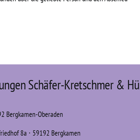
tungen Schäfer-Kretschmer & Hü
192 Bergkamen-Oberaden
friedhof
8a ⋅ 59192 Bergkamen