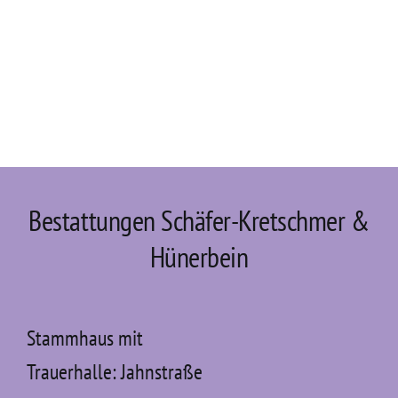
Bestattungen Schäfer-Kretschmer &
Hünerbein
Stammhaus mit
Trauerhalle: Jahnstraße