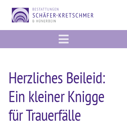
Zum
Inhalt
springen
Toggle
Vorsorge
Navigation
Im Trauerfall
Herzliches Beileid:
Gedenkportal
Ein kleiner Knigge
Bestattung
Dies & Das
für Trauerfälle
Über uns