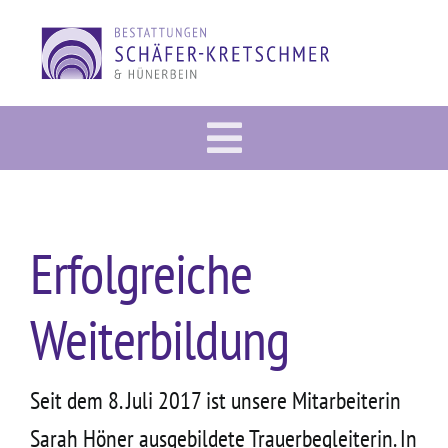
Zum
Inhalt
springen
Toggle
Vorsorge
Navigation
Im Trauerfall
Erfolgreiche
Gedenkportal
Weiterbildung
Bestattung
Dies & Das
Seit dem 8. Juli 2017 ist unsere Mitarbeiterin
Über uns
Sarah Höner ausgebildete Trauerbegleiterin. In