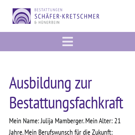
Zum
Inhalt
springen
Toggle
Vorsorge
Navigation
Im Trauerfall
Ausbildung zur
Gedenkportal
Bestattungsfachkraft
Bestattung
Dies & Das
Mein Name: Julija Mamberger. Mein Alter: 21
Über uns
Jahre. Mein Berufswunsch für die Zukunft: